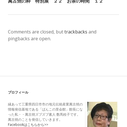
萬古焼の粋 特別展 ２２ お茶の時間 １２
Comments are closed, but
trackbacks
and
pingbacks are open.
Sidebar
プロフィール
縁あって三重県四日市市の地元伝統産業萬古焼の
情報発信基地である「ばんこの里会館」館長にな
った私・・萬古焼ズブズブ素人 数馬桂子です。
萬古焼のことを発信していきます。
Facebookはこちらから>>