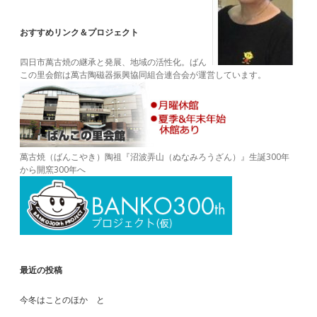
おすすめリンク＆プロジェクト
四日市萬古焼の継承と発展、地域の活性化。ばん
この里会館は萬古陶磁器振興協同組合連合会が運営しています。
萬古焼（ばんこやき）陶祖『沼波弄山（ぬなみろうざん）』生誕300年
から開窯300年へ
最近の投稿
今冬はことのほか と