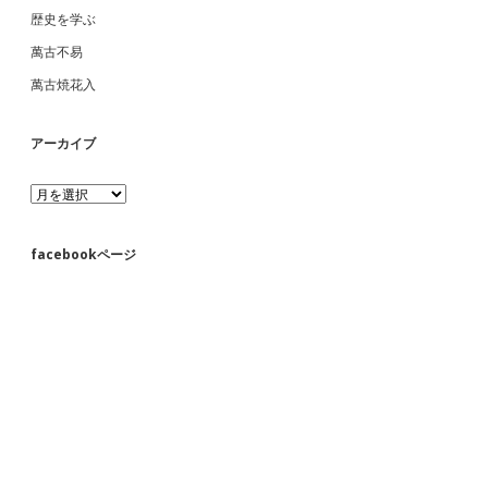
歴史を学ぶ
萬古不易
萬古焼花入
アーカイブ
ア
ー
カ
イ
facebookページ
ブ