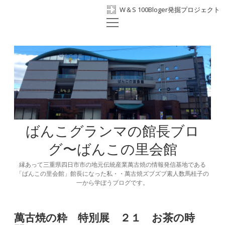
W＆S 100Bloger発掘プロジェクト
open
ホーム
menu
プロフィール
BANKO300th
ばんこの里会館
facebook
ばんこグランマの館長ブロ
グ〜ばんこの里会館
縁あって三重県四日市市の地元伝統産業萬古焼の情報発信基地である
「ばんこの里会館」館長になった私・・萬古焼ズブズブ素人数馬桂子の
一から学ぼうブログです。
萬古焼の粋 特別展 ２１ お茶の時