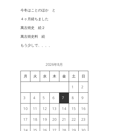
今冬はことのほか と
４ヶ月経ちました
萬古焼史 続２
萬古焼史料 続
もう少しで、、、、
2026年8月
月
火
水
木
金
土
日
1
2
3
4
5
6
7
8
9
10
11
12
13
14
15
16
17
18
19
20
21
22
23
24
25
26
27
28
29
30