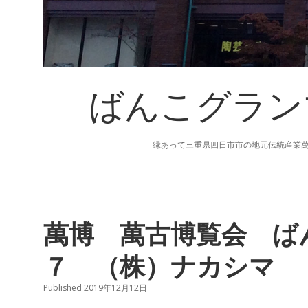
ばんこグラン
縁あって三重県四日市市の地元伝統産業
萬博 萬古博覧会 ば
７ （株）ナカシマ
Published 2019年12月12日