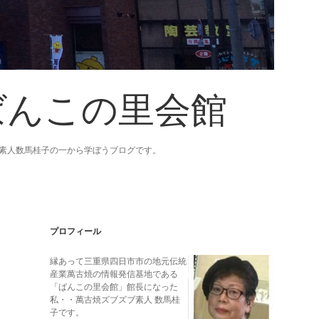
ばんこの里会館
素人数馬桂子の一から学ぼうブログです。
Sidebar
プロフィール
縁あって三重県四日市市の地元伝統
産業萬古焼の情報発信基地である
「ばんこの里会館」館長になった
私・・萬古焼ズブズブ素人 数馬桂
子です。