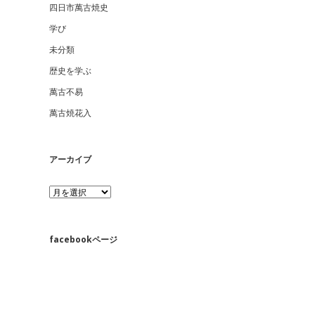
四日市萬古焼史
学び
未分類
歴史を学ぶ
萬古不易
萬古焼花入
アーカイブ
ア
ー
カ
イ
ブ
facebookページ