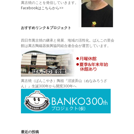
萬古焼のことを発信していきます。
Facebookはこちらから>>
おすすめリンク＆プロジェクト
四日市萬古焼の継承と発展、地域の活性化。ばんこの里会
館は萬古陶磁器振興協同組合連合会が運営しています。
萬古焼（ばんこやき）陶祖『沼波弄山（ぬなみろうざ
ん）』生誕300年から開窯300年へ
最近の投稿