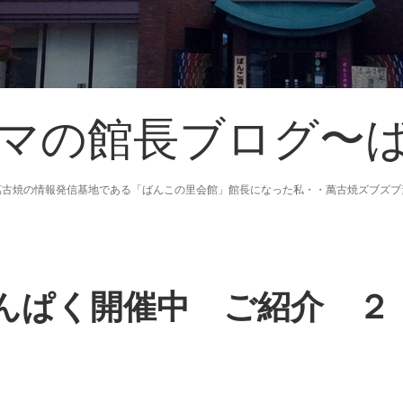
マの館長ブログ〜
萬古焼の情報発信基地である「ばんこの里会館」館長になった私・・萬古焼ズブズブ
んぱく開催中 ご紹介 ２