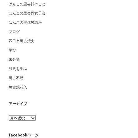
ばんこの里会館のこと
ばんこの里会館女子会
ばんこの里体験講座
ブログ
四日市萬古焼史
学び
未分類
歴史を学ぶ
萬古不易
萬古焼花入
アーカイブ
ア
ー
カ
イ
facebookページ