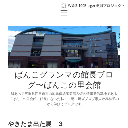
W＆S 100Bloger発掘プロジェクト
open
ホーム
menu
プロフィール
BANKO300th
ばんこの里会館
facebook
ばんこグランマの館長ブロ
グ〜ばんこの里会館
縁あって三重県四日市市の地元伝統産業萬古焼の情報発信基地である
「ばんこの里会館」館長になった私・・萬古焼ズブズブ素人数馬桂子の
一から学ぼうブログです。
やきたま出た展 ３