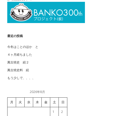
最近の投稿
今冬はことのほか と
４ヶ月経ちました
萬古焼史 続２
萬古焼史料 続
もう少しで、、、、
2026年8月
月
火
水
木
金
土
日
1
2