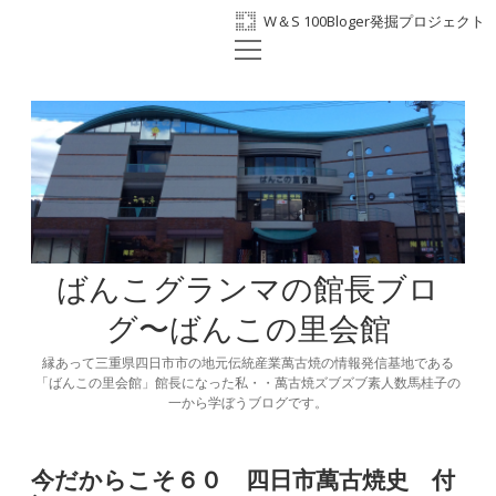
W＆S 100Bloger発掘プロジェクト
open
ホーム
menu
プロフィール
BANKO300th
ばんこの里会館
facebook
ばんこグランマの館長ブロ
グ〜ばんこの里会館
縁あって三重県四日市市の地元伝統産業萬古焼の情報発信基地である
「ばんこの里会館」館長になった私・・萬古焼ズブズブ素人数馬桂子の
一から学ぼうブログです。
今だからこそ６０ 四日市萬古焼史 付