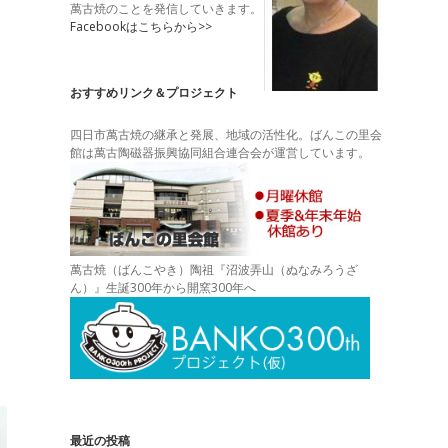
萬古焼のことを発信していきます。
Facebookはこちらから>>
おすすめリンク＆プロジェクト
四日市萬古焼の継承と発展、地域の活性化。ばんこの里会
館は萬古陶磁器振興協同組合連合会が運営しています。
萬古焼（ばんこやき）陶祖『沼波弄山（ぬなみろうざ
ん）』生誕300年から開窯300年へ
最近の投稿