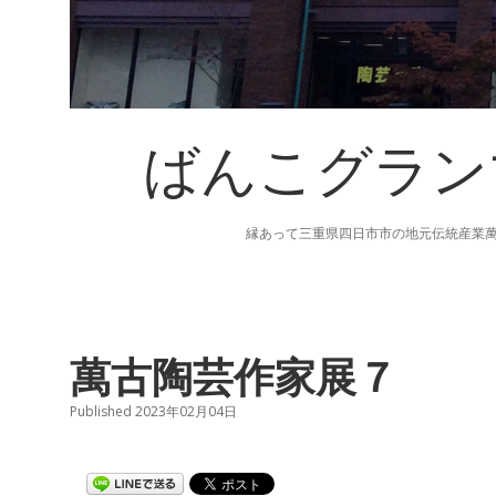
ばんこグラン
縁あって三重県四日市市の地元伝統産業
萬古陶芸作家展７
Published 2023年02月04日