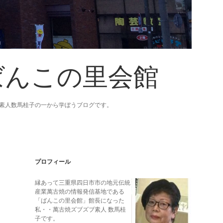
ばんこの里会館
素人数馬桂子の一から学ぼうブログです。
Sidebar
プロフィール
縁あって三重県四日市市の地元伝統
産業萬古焼の情報発信基地である
「ばんこの里会館」館長になった
私・・萬古焼ズブズブ素人 数馬桂
子です。