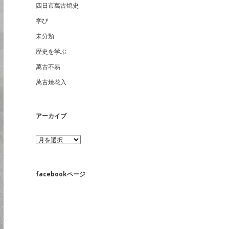
四日市萬古焼史
学び
未分類
歴史を学ぶ
萬古不易
萬古焼花入
アーカイブ
ア
ー
カ
イ
ブ
facebookページ