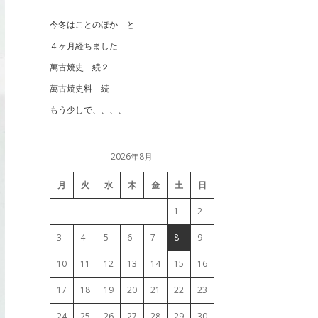
今冬はことのほか と
４ヶ月経ちました
萬古焼史 続２
萬古焼史料 続
もう少しで、、、、
2026年8月
月
火
水
木
金
土
日
1
2
3
4
5
6
7
8
9
10
11
12
13
14
15
16
17
18
19
20
21
22
23
24
25
26
27
28
29
30