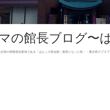
マの館長ブログ〜
萬古焼の情報発信基地である「ばんこの里会館」館長になった私・・萬古焼ズブズブ