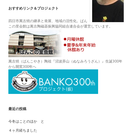
おすすめリンク＆プロジェクト
四日市萬古焼の継承と発展、地域の活性化。ばん
この里会館は萬古陶磁器振興協同組合連合会が運営しています。
萬古焼（ばんこやき）陶祖『沼波弄山（ぬなみろうざん）』生誕300年
から開窯300年へ
最近の投稿
今冬はことのほか と
４ヶ月経ちました