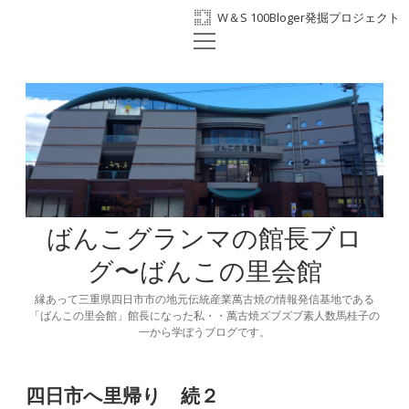
W＆S 100Bloger発掘プロジェクト
open
ホーム
menu
プロフィール
BANKO300th
ばんこの里会館
facebook
ばんこグランマの館長ブロ
グ〜ばんこの里会館
縁あって三重県四日市市の地元伝統産業萬古焼の情報発信基地である
「ばんこの里会館」館長になった私・・萬古焼ズブズブ素人数馬桂子の
一から学ぼうブログです。
四日市へ里帰り 続２