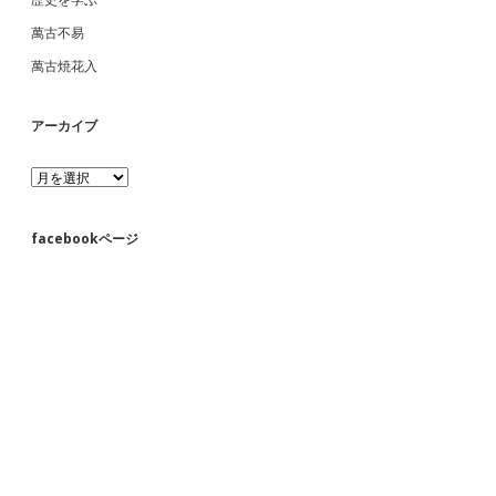
萬古不易
萬古焼花入
アーカイブ
ア
ー
カ
イ
facebookページ
ブ