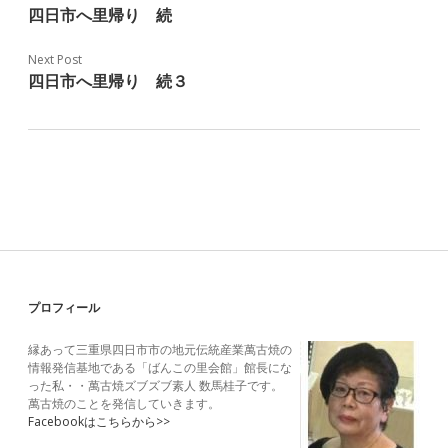
四日市へ里帰り 続
Next Post
四日市へ里帰り 続３
Sidebar
プロフィール
縁あって三重県四日市市の地元伝統産業萬古焼の
情報発信基地である「ばんこの里会館」館長にな
った私・・萬古焼ズブズブ素人 数馬桂子です。
萬古焼のことを発信していきます。
Facebookはこちらから>>