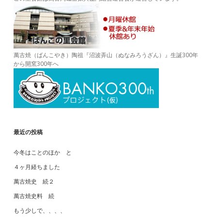
萬古焼（ばんこやき）陶祖『沼波弄山（ぬなみろうざん）』生誕300年
から開窯300年へ
最近の投稿
今冬はことのほか と
４ヶ月経ちました
萬古焼史 続２
萬古焼史料 続
もう少しで、、、、