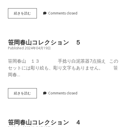
笹
続きを読む
Comments closed
岡
春
山
コ
レ
笹岡春山コレクション ５
ク
Published 2024年04月19日
シ
ョ
ン
笹岡春山 １３ 手捻り白泥茶器7点揃え この
６
セットには彫り絵も、彫り文字もありません。 笹
岡春…
笹
続きを読む
Comments closed
岡
春
山
コ
レ
笹岡春山コレクション ４
ク