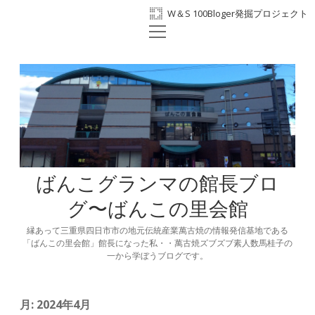
W＆S 100Bloger発掘プロジェクト
open
ホーム
menu
プロフィール
BANKO300th
ばんこの里会館
facebook
ばんこグランマの館長ブロ
グ〜ばんこの里会館
縁あって三重県四日市市の地元伝統産業萬古焼の情報発信基地である
「ばんこの里会館」館長になった私・・萬古焼ズブズブ素人数馬桂子の
一から学ぼうブログです。
月:
2024年4月