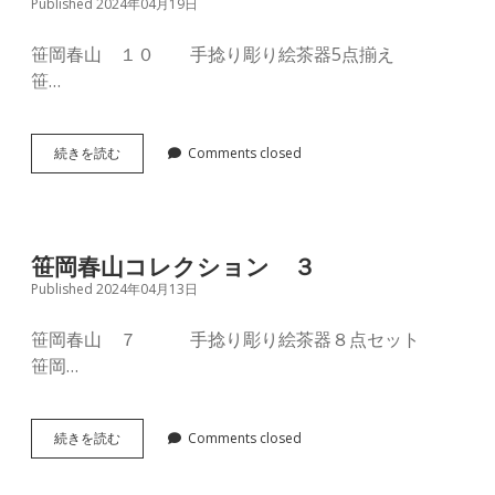
Published 2024年04月19日
シ
ョ
ン
笹岡春山 １０ 手捻り彫り絵茶器5点揃え
５
笹…
笹
続きを読む
Comments closed
岡
春
山
コ
レ
笹岡春山コレクション ３
ク
Published 2024年04月13日
シ
ョ
ン
笹岡春山 ７ 手捻り彫り絵茶器８点セット
４
笹岡…
笹
続きを読む
Comments closed
岡
春