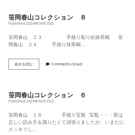
笹岡春山コレクション ８
Published 2024年04月20日
笹岡春山 ２３ 手捻り彫り絵抹茶碗 笹
岡春山 ２４ 手捻り抹茶碗 …
笹
続きを読む
Comments closed
岡
春
山
コ
レ
笹岡春山コレクション ６
ク
Published 2024年04月20日
シ
ョ
ン
笹岡春山 １６ 手捻り宝瓶 宝瓶・・・実は
８
正しい読み方を識りたくて頑張りましたが、いまだに
スッキリし…