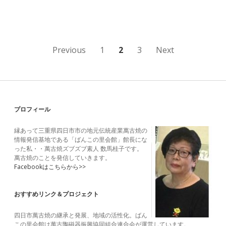
山
コ
レ
ク
シ
ョ
投
Previous
1
2
3
Next
ン
３
稿
の
ペ
Sidebar
プロフィール
ー
縁あって三重県四日市市の地元伝統産業萬古焼の
ジ
情報発信基地である「ばんこの里会館」館長にな
った私・・萬古焼ズブズブ素人 数馬桂子です。
送
萬古焼のことを発信していきます。
Facebookはこちらから>>
り
おすすめリンク＆プロジェクト
四日市萬古焼の継承と発展、地域の活性化。ばん
この里会館は萬古陶磁器振興協同組合連合会が運営しています。