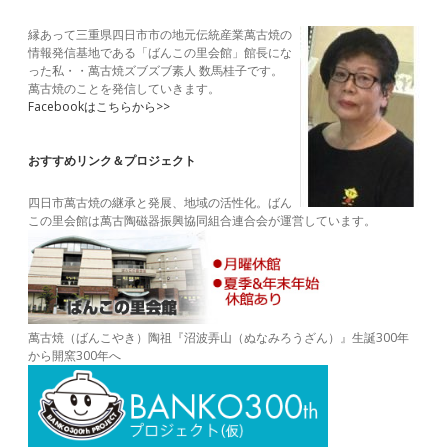
Sidebar
縁あって三重県四日市市の地元伝統産業萬古焼の
情報発信基地である「ばんこの里会館」館長にな
った私・・萬古焼ズブズブ素人 数馬桂子です。
萬古焼のことを発信していきます。
Facebookはこちらから>>
おすすめリンク＆プロジェクト
四日市萬古焼の継承と発展、地域の活性化。ばん
この里会館は萬古陶磁器振興協同組合連合会が運営しています。
萬古焼（ばんこやき）陶祖『沼波弄山（ぬなみろうざん）』生誕300年
から開窯300年へ