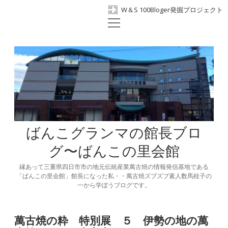
W＆S 100Bloger発掘プロジェクト
open
ホーム
menu
プロフィール
BANKO300th
ばんこの里会館
facebook
ばんこグランマの館長ブロ
グ〜ばんこの里会館
縁あって三重県四日市市の地元伝統産業萬古焼の情報発信基地である
「ばんこの里会館」館長になった私・・萬古焼ズブズブ素人数馬桂子の
一から学ぼうブログです。
萬古焼の粋 特別展 ５ 伊勢の地の萬