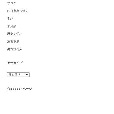
ブログ
四日市萬古焼史
学び
未分類
歴史を学ぶ
萬古不易
萬古焼花入
アーカイブ
ア
ー
カ
イ
facebookページ
ブ