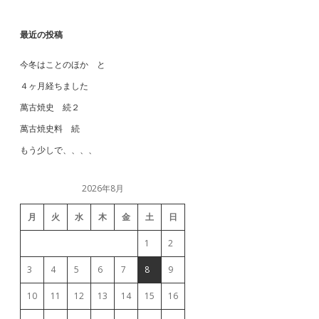
最近の投稿
今冬はことのほか と
４ヶ月経ちました
萬古焼史 続２
萬古焼史料 続
もう少しで、、、、
2026年8月
月
火
水
木
金
土
日
1
2
3
4
5
6
7
8
9
10
11
12
13
14
15
16