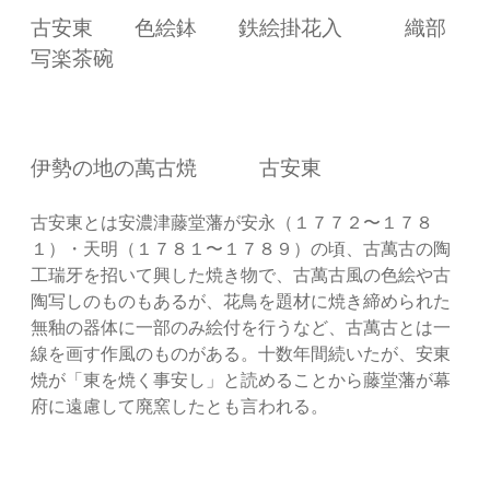
古安東 色絵鉢 鉄絵掛花入 織部
写楽茶碗
伊勢の地の萬古焼 古安東
古安東とは安濃津藤堂藩が安永（１７７２〜１７８
１）・天明（１７８１〜１７８９）の頃、古萬古の陶
工瑞牙を招いて興した焼き物で、古萬古風の色絵や古
陶写しのものもあるが、花鳥を題材に焼き締められた
無釉の器体に一部のみ絵付を行うなど、古萬古とは一
線を画す作風のものがある。十数年間続いたが、安東
焼が「東を焼く事安し」と読めることから藤堂藩が幕
府に遠慮して廃窯したとも言われる。