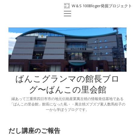
W＆S 100Bloger発掘プロジェクト
open
ホーム
menu
プロフィール
BANKO300th
ばんこの里会館
facebook
ばんこグランマの館長ブロ
グ〜ばんこの里会館
縁あって三重県四日市市の地元伝統産業萬古焼の情報発信基地である
「ばんこの里会館」館長になった私・・萬古焼ズブズブ素人数馬桂子の
一から学ぼうブログです。
だし講座のご報告