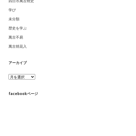
四日市萬古焼史
学び
未分類
歴史を学ぶ
萬古不易
萬古焼花入
アーカイブ
ア
ー
カ
イ
facebookページ
ブ