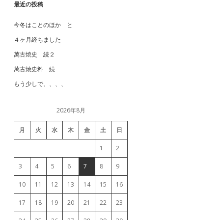
最近の投稿
今冬はことのほか と
４ヶ月経ちました
萬古焼史 続２
萬古焼史料 続
もう少しで、、、、
2026年8月
月
火
水
木
金
土
日
1
2
3
4
5
6
7
8
9
10
11
12
13
14
15
16
17
18
19
20
21
22
23