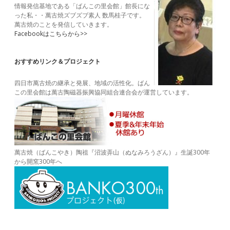
情報発信基地である「ばんこの里会館」館長にな
った私・・萬古焼ズブズブ素人 数馬桂子です。
萬古焼のことを発信していきます。
Facebookはこちらから>>
おすすめリンク＆プロジェクト
四日市萬古焼の継承と発展、地域の活性化。ばん
この里会館は萬古陶磁器振興協同組合連合会が運営しています。
萬古焼（ばんこやき）陶祖『沼波弄山（ぬなみろうざん）』生誕300年
から開窯300年へ