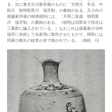
る。次に東京古川家所蔵のものに「天明元 辛丑 中
秋日 朝明郡星川 瑞牙制」の書銘がある。又小向の
後藤家所蔵の御酒徳利には、「天明二寅歳 朝明星
川 瑞牙制」の書銘がある。（朝明は旧郡名で現在は
三重郡に編入されている。）なおこれは後藤家が当時
瑞牙に依頼して自家用に製作させたもので、胴部には
同家の鶴丸の紋章が赤で描かれている。（挿絵 G)