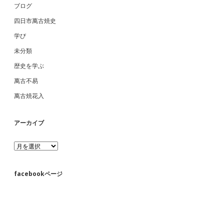
ブログ
四日市萬古焼史
学び
未分類
歴史を学ぶ
萬古不易
萬古焼花入
アーカイブ
ア
ー
カ
イ
facebookページ
ブ