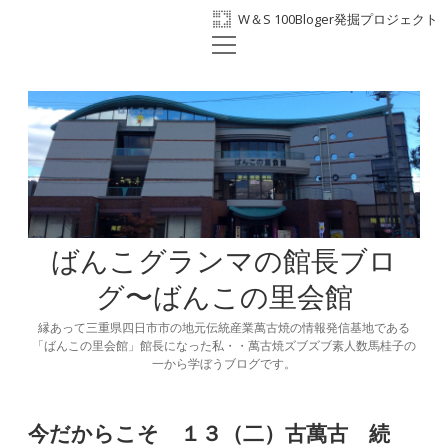
W＆S 100Bloger発掘プロジェクト
open
ホーム
menu
プロフィール
BANKO300th
ばんこの里会館
facebook
ばんこグランマの館長ブロ
グ〜ばんこの里会館
縁あって三重県四日市市の地元伝統産業萬古焼の情報発信基地である
「ばんこの里会館」館長になった私・・萬古焼ズブズブ素人数馬桂子の
一から学ぼうブログです。
今だからこそ １３（二）古萬古 続