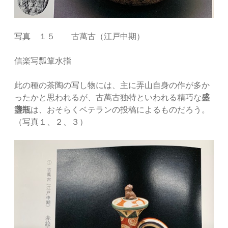
写真 １５ 古萬古（江戸中期）
信楽写瓢箪水指
此の種の茶陶の写し物には、主に弄山自身の作が多か
ったかと思われるが、古萬古独特といわれる精巧な
盛
盞瓶
は、おそらくベテランの投稿によるものだろう。
（写真１、２、３）