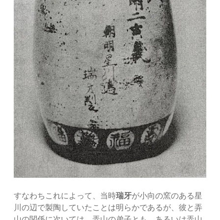
すなわちこれによって、当時
瑞牙
が小向の窯のある星
川の辺で製陶していたことは明らかであるが、彼と弄
山の関係に次いては、弄山の弟子とも、あるいは弄山