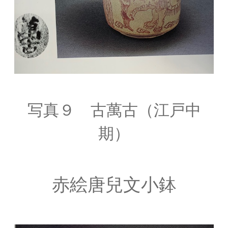
写真９ 古萬古（江戸中
期）
赤絵唐兒文小鉢