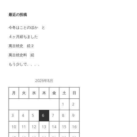
最近の投稿
今冬はことのほか と
４ヶ月経ちました
萬古焼史 続２
萬古焼史料 続
もう少しで、、、、
2026年8月
月
火
水
木
金
土
日
1
2
3
4
5
6
7
8
9
10
11
12
13
14
15
16