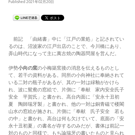
Published 2021年02月20日
前記 「由緒書」中に「江戸の業処」と記されてい
るのは、沼波家の江戸出店のことで、今川橋にあり、
弄山時代になって主に萬古焼の陶器問屋を営んだ。
伊勢
小向の窯
の小梅築窯後の消息を伝えるものとし
て、若干の資料がある。同所の小向神社に奉納されて
いる二対の瓶子があるが、其の一対は緑釉がかけら
れ、波に鴛鴦の窓絵で、片側に「奉献 家内安全氏子
安全 平賀氏」と書かれ、高台内面に「安永十丑初
夏 陶師瑞牙製」と書かれ、他の一対は銅青磁で楼閣
山水の窓絵が施され、片側に「奉献 氏子安全 若も
の中」と書かれ、高台は何も欠けていて、底面の「安
永十丑初夏」の書名が存するのみだが、書体は前記一
対のものと同様で、もち論瑞牙の書いたものと見られ