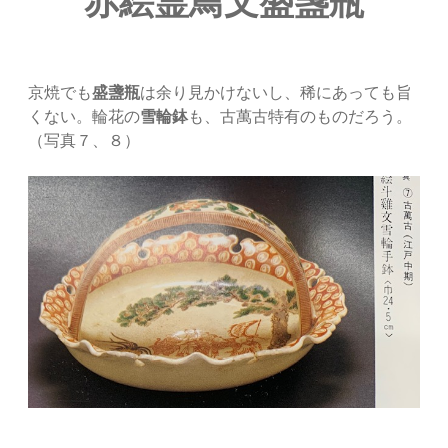
赤絵霊鳥文盛盞瓶
京焼でも
盛盞瓶
は余り見かけないし、稀にあっても旨
くない。輪花の
雪輪鉢
も、古萬古特有のものだろう。
（写真７、８）