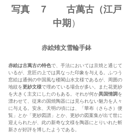
写真 ７ 古萬古（江戸
中期
）
赤絵雉文雪輪手鉢
赤絵は古萬古の特色
で、手法においては京焼と通じて
いるが、意匠の上では異なった印象を与える。ふつう
窓絵は通例の中国風な楼閣山水文様であるが、周囲の
地紋を
更紗文様
で埋めている場合が多い。また花更紗
を大きく主文にしたのもある。それが何か
異国情調
を
漂わせて、従来の国焼陶器には見られない魅力を人々
に与える。安永、天明の頃には、「華布（さらさ）便
覧」とか「更紗図譜」とか、更紗の図案集が出て世に
迎えられたが、此の新奇な文様を陶器にとりいれた斬
新さが好評を博したようである。