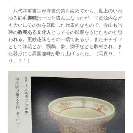
八代将軍吉宗が洋書の禁を緩めてから、世上のいわ
ゆる
紅毛趣味
は一段と盛んになったが、平賀源内など
も大いにその熱を鼓吹した代表的なもので、弄山も当
時の
教養ある文化人
としてその影響をうけたものと思
われる。更紗趣味もその一端であるが、またモチイフ
として洋花とか、鸚鵡、象、獅子なども取材され、ま
た器形にも異国趣味が取り上げられた。（写真９、１
０、１１）