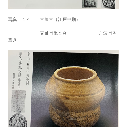
写真 １４ 古萬古（江戸中期）
交趾写亀香合 丹波写蓋
置き