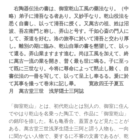
右陶器伝法の書は、御室乾山工風の藥法なり。（中
略）弟子に清吾なる者あり。又妙手なり。乾山役法を
悉く自書し、以って清吾に授く。又萬古の祖、姓は沼
波、吾左衛門と称し、弄山と号す。千如心斎の門人に
して、茶道を好む。洛の旅亭に於いて清吾と交わり厚
し。離別の期に臨み、乾山自筆の書を懇望して、以っ
て還る。弄山業ますます進む。尚ほ工風を加えて、終
に萬古一流の業を開き、普く最も世に鳴る。子に至っ
て既に三世なり。今将に尊命によって黙止し難く、自
書伝法の一冊を写して、以って呈上し奉るる。爰に於
て其事を撮って巻末に記し畢。 寛政四壬子夏五
月 萬古堂三世 浅芽隠士三阿誌
「御室乾山」とは、初代乾山とは別人の、御室に住ん
でやはり乾山を名乗った陶工で、作品に「御室乾山」
の銘印を捺した。私も亀香合、蓋置きなど見たことが
ある。萬古堂三世浅茅生隠士三阿と謂う人物も、一向
に聞かない人物で、要するに不審の文書であるが、乾