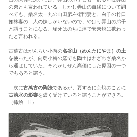
の弟とも言われている。しかし弄山の血縁について調
べても、桑名太一丸の山田彦左衛門妻と、白子の竹口
如林妻の二人の妹しかいないので、やはり弄山の弟子
と謂うことになる。瑞牙はのちに津で安東焼に携わっ
たと言われる。
古萬古はがんらい小向の
名谷山（めんたにやま）の土
を使ったが、向島小梅の窯でも陶土はわざわざ桑名か
ら運ばしていた。それがしぜん高価にした原因の一つ
でもあると謂う。
次に
古萬古の陶法
であるが、要するに京焼のことに
古清水の影響
を濃く受けていると謂うことができる。
（挿絵 H）