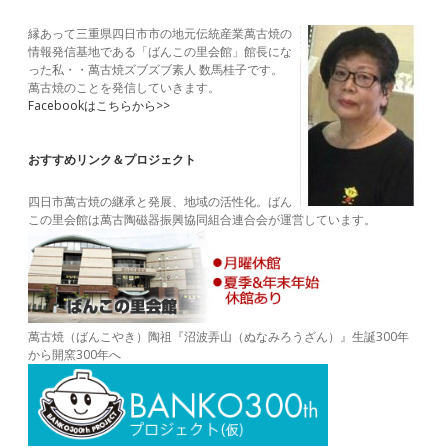
Sidebar
縁あって三重県四日市市の地元伝統産業萬古焼の
情報発信基地である「ばんこの里会館」館長にな
った私・・萬古焼ズブズブ素人 数馬桂子です。
萬古焼のことを発信していきます。
Facebookはこちらから>>
おすすめリンク＆プロジェクト
四日市萬古焼の継承と発展、地域の活性化。ばん
この里会館は萬古陶磁器振興協同組合連合会が運営しています。
萬古焼（ばんこやき）陶祖『沼波弄山（ぬなみろうざん）』生誕300年
から開窯300年へ