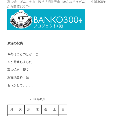
萬古焼（ばんこやき）陶祖『沼波弄山（ぬなみろうざん）』生誕300年
から開窯300年へ
最近の投稿
今冬はことのほか と
４ヶ月経ちました
萬古焼史 続２
萬古焼史料 続
もう少しで、、、、
2026年8月
月
火
水
木
金
土
日