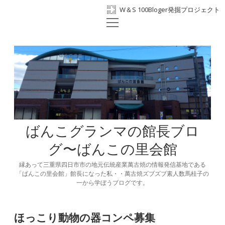
W＆S 100Bloger発掘プロジェクト
open
ホーム
menu
プロフィール
BANKO300th
ばんこの里会館
facebook
ばんこグランマの館長ブロ
グ〜ばんこの里会館
縁あって三重県四日市市の地元伝統産業萬古焼の情報発信基地である
「ばんこの里会館」館長になった私・・萬古焼ズブズブ素人数馬桂子の
一から学ぼうブログです。
ほっこり動物の器コンペ募集