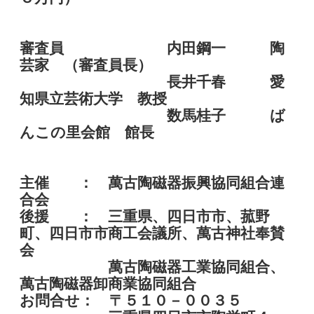
審査員 内田鋼一 陶
芸家 （審査員長）
長井千春 愛
知県立芸術大学 教授
数馬桂子 ば
んこの里会館 館長
主催 ： 萬古陶磁器振興協同組合連
合会
後援 ： 三重県、四日市市、菰野
町、四日市市商工会議所、萬古神社奉賛
会
萬古陶磁器工業協同組合、
萬古陶磁器卸商業協同組合
お問合せ： 〒５１０－００３５