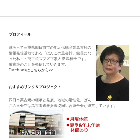
Sidebar
プロフィール
縁あって三重県四日市市の地元伝統産業萬古焼の
情報発信基地である「ばんこの里会館」館長にな
った私・・萬古焼ズブズブ素人 数馬桂子です。
萬古焼のことを発信していきます。
Facebookはこちらから>>
おすすめリンク＆プロジェクト
四日市萬古焼の継承と発展、地域の活性化。ばん
この里会館は萬古陶磁器振興協同組合連合会が運営しています。