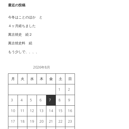
最近の投稿
今冬はことのほか と
４ヶ月経ちました
萬古焼史 続２
萬古焼史料 続
もう少しで、、、、
2026年8月
月
火
水
木
金
土
日
1
2
3
4
5
6
7
8
9
10
11
12
13
14
15
16
17
18
19
20
21
22
23