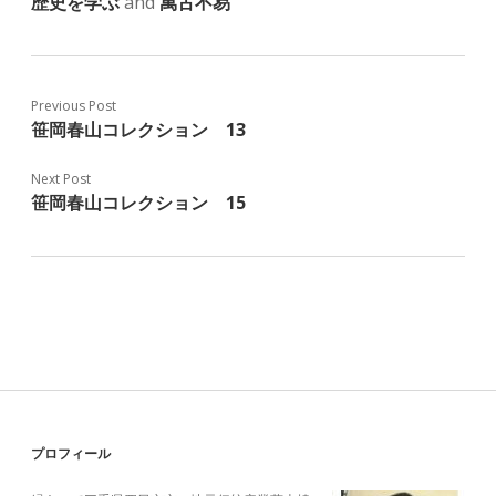
歴史を学ぶ
and
萬古不易
Previous Post
笹岡春山コレクション 13
Next Post
笹岡春山コレクション 15
Sidebar
プロフィール