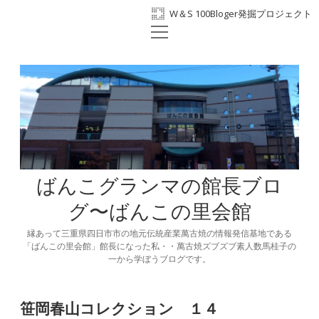
W＆S 100Bloger発掘プロジェクト
open
ホーム
menu
プロフィール
BANKO300th
ばんこの里会館
facebook
ばんこグランマの館長ブロ
グ〜ばんこの里会館
縁あって三重県四日市市の地元伝統産業萬古焼の情報発信基地である
「ばんこの里会館」館長になった私・・萬古焼ズブズブ素人数馬桂子の
一から学ぼうブログです。
笹岡春山コレクション １４