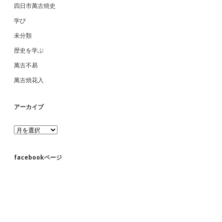
四日市萬古焼史
学び
未分類
歴史を学ぶ
萬古不易
萬古焼花入
アーカイブ
ア
ー
カ
イ
facebookページ
ブ