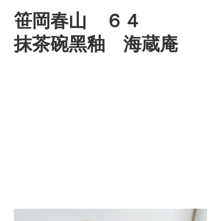
笹岡春山 ６４
抹茶碗黑釉 海蔵庵