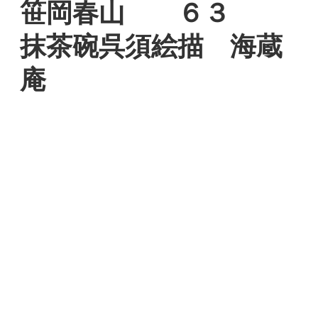
笹岡春山 ６３
抹茶碗呉須絵描 海蔵
庵