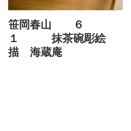
笹岡春山 ６
１ 抹茶碗彫絵
描 海蔵庵