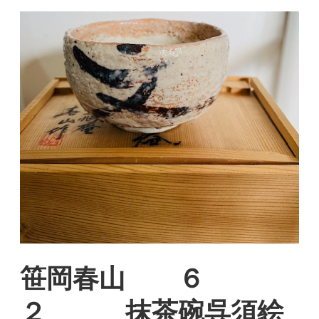
笹岡春山 ６
２ 抹茶碗呉須絵