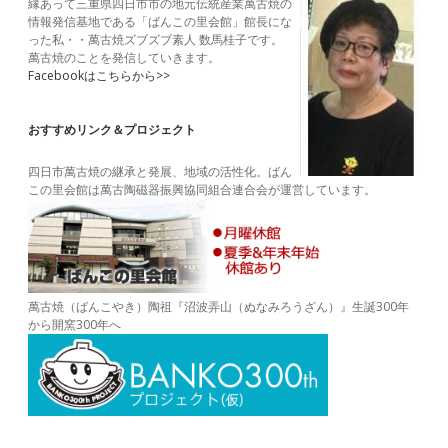
縁あって三重県四日市市の地元伝統産業萬古焼の
情報発信基地である「ばんこの里会館」館長にな
った私・・萬古焼ズブズブ素人 数馬桂子です。
萬古焼のことを発信していきます。
Facebookはこちらから>>
おすすめリンク＆プロジェクト
四日市萬古焼の継承と発展、地域の活性化。ばん
この里会館は萬古陶磁器振興協同組合連合会が運営しています。
萬古焼（ばんこやき）陶祖『沼波弄山（ぬなみろうざん）』生誕300年
から開窯300年へ