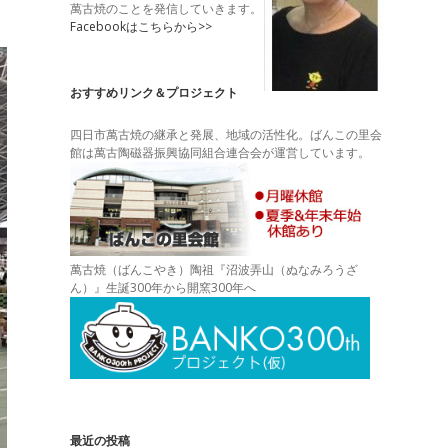
萬古焼のことを発信していきます。
Facebookはこちらから>>
おすすめリンク＆プロジェクト
四日市萬古焼の継承と発展、地域の活性化。ばんこの里会
館は萬古陶磁器振興協同組合連合会が運営しています。
萬古焼（ばんこやき）陶祖『沼波弄山（ぬなみろうざ
ん）』生誕300年から開窯300年へ
最近の投稿