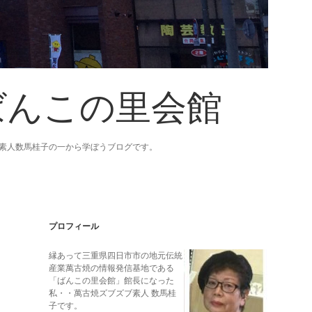
ばんこの里会館
素人数馬桂子の一から学ぼうブログです。
Sidebar
プロフィール
縁あって三重県四日市市の地元伝統
産業萬古焼の情報発信基地である
「ばんこの里会館」館長になった
私・・萬古焼ズブズブ素人 数馬桂
子です。