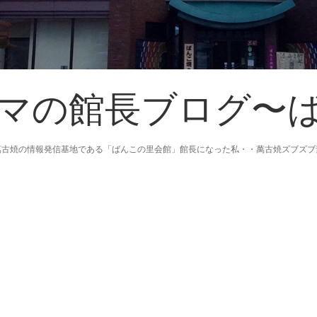
マの館長ブログ〜
萬古焼の情報発信基地である「ばんこの里会館」館長になった私・・萬古焼ズブズブ