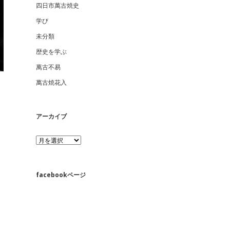
四日市萬古焼史
学び
未分類
歴史を学ぶ
萬古不易
萬古焼花入
アーカイブ
ア
ー
カ
イ
ブ
facebookページ