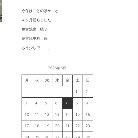
今冬はことのほか と
４ヶ月経ちました
萬古焼史 続２
萬古焼史料 続
もう少しで、、、、
2026年8月
月
火
水
木
金
土
日
1
2
3
4
5
6
7
8
9
10
11
12
13
14
15
16
17
18
19
20
21
22
23
24
25
26
27
28
29
30