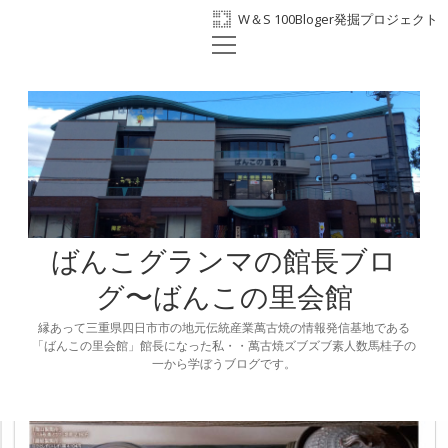
W＆S 100Bloger発掘プロジェクト
open
ホーム
menu
プロフィール
BANKO300th
ばんこの里会館
facebook
ばんこグランマの館長ブロ
グ〜ばんこの里会館
縁あって三重県四日市市の地元伝統産業萬古焼の情報発信基地である
「ばんこの里会館」館長になった私・・萬古焼ズブズブ素人数馬桂子の
一から学ぼうブログです。