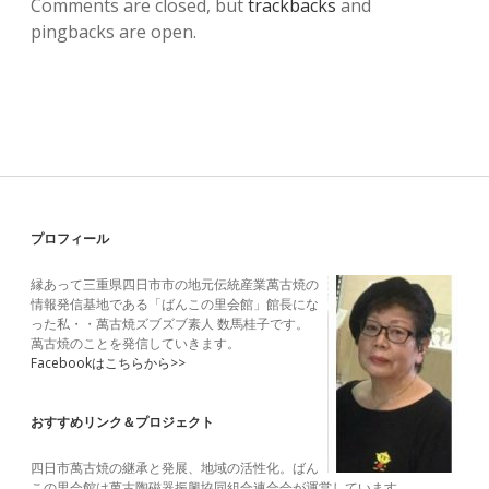
Comments are closed, but
trackbacks
and
pingbacks are open.
Sidebar
プロフィール
縁あって三重県四日市市の地元伝統産業萬古焼の
情報発信基地である「ばんこの里会館」館長にな
った私・・萬古焼ズブズブ素人 数馬桂子です。
萬古焼のことを発信していきます。
Facebookはこちらから>>
おすすめリンク＆プロジェクト
四日市萬古焼の継承と発展、地域の活性化。ばん
この里会館は萬古陶磁器振興協同組合連合会が運営しています。