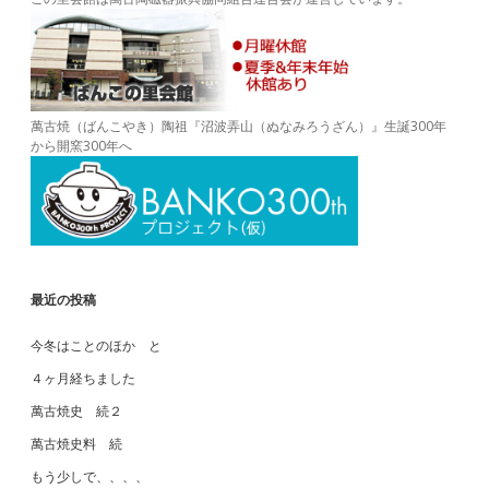
萬古焼（ばんこやき）陶祖『沼波弄山（ぬなみろうざん）』生誕300年
から開窯300年へ
最近の投稿
今冬はことのほか と
４ヶ月経ちました
萬古焼史 続２
萬古焼史料 続
もう少しで、、、、