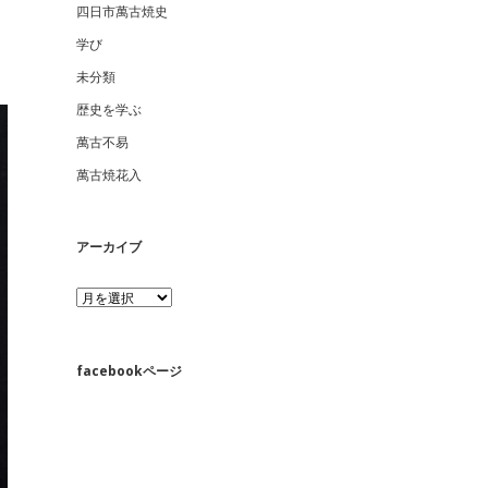
四日市萬古焼史
学び
未分類
歴史を学ぶ
萬古不易
萬古焼花入
アーカイブ
ア
ー
カ
イ
ブ
facebookページ