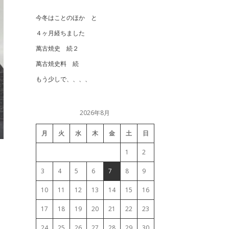
今冬はことのほか と
４ヶ月経ちました
萬古焼史 続２
萬古焼史料 続
もう少しで、、、、
2026年8月
月
火
水
木
金
土
日
1
2
3
4
5
6
7
8
9
10
11
12
13
14
15
16
17
18
19
20
21
22
23
24
25
26
27
28
29
30