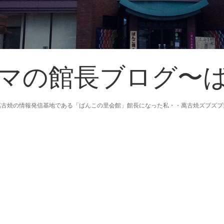
マの館長ブログ〜
萬古焼の情報発信基地である「ばんこの里会館」館長になった私・・萬古焼ズブズブ