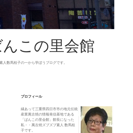
ばんこの里会館
素人数馬桂子の一から学ぼうブログです。
Sidebar
プロフィール
縁あって三重県四日市市の地元伝統
産業萬古焼の情報発信基地である
「ばんこの里会館」館長になった
私・・萬古焼ズブズブ素人 数馬桂
子です。