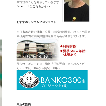
萬古焼のことを発信していきます。
Facebookはこちらから>>
おすすめリンク＆プロジェクト
四日市萬古焼の継承と発展、地域の活性化。ばんこの里会
館は萬古陶磁器振興協同組合連合会が運営しています。
萬古焼（ばんこやき）陶祖『沼波弄山（ぬなみろうざ
ん）』生誕300年から開窯300年へ
最近の投稿