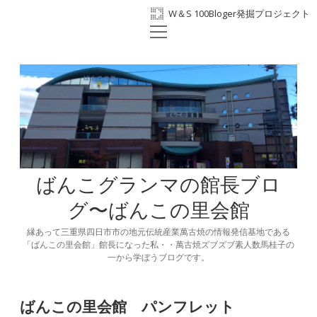
W＆S 100Bloger発掘プロジェクト
open
ホーム
menu
プロフィール
BANKO300th
ばんこの里会館
facebook
ばんこグランマの館長ブロ
グ〜ばんこの里会館
縁あって三重県四日市市の地元伝統産業萬古焼の情報発信基地である
「ばんこの里会館」館長になった私・・萬古焼ズブズブ素人数馬桂子の
一から学ぼうブログです。
ばんこの里会館 パンフレット