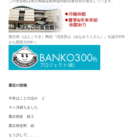
この里会館は萬古陶磁器振興協同組合連合会が運営しています。
萬古焼（ばんこやき）陶祖『沼波弄山（ぬなみろうざん）』生誕300年
から開窯300年へ
最近の投稿
今冬はことのほか と
４ヶ月経ちました
萬古焼史 続２
萬古焼史料 続
もう少しで、、、、