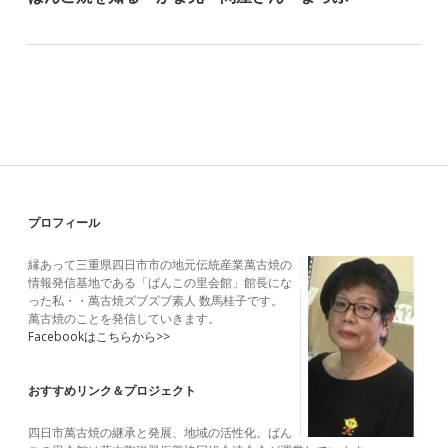
Sidebar
プロフィール
縁あって三重県四日市市の地元伝統産業萬古焼の
情報発信基地である「ばんこの里会館」館長にな
った私・・萬古焼ズブズブ素人 数馬桂子です。
萬古焼のことを発信していきます。
Facebookはこちらから>>
おすすめリンク＆プロジェクト
四日市萬古焼の継承と発展、地域の活性化。ばん