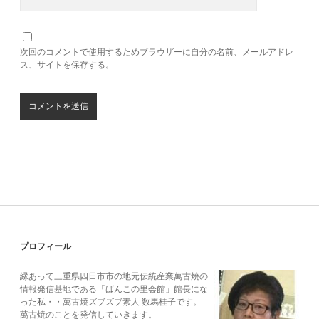
次回のコメントで使用するためブラウザーに自分の名前、メールアドレ
ス、サイトを保存する。
Sidebar
プロフィール
縁あって三重県四日市市の地元伝統産業萬古焼の
情報発信基地である「ばんこの里会館」館長にな
った私・・萬古焼ズブズブ素人 数馬桂子です。
萬古焼のことを発信していきます。