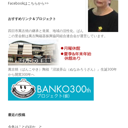
Facebookはこちらから>>
おすすめリンク＆プロジェクト
四日市萬古焼の継承と発展、地域の活性化。ばん
この里会館は萬古陶磁器振興協同組合連合会が運営しています。
萬古焼（ばんこやき）陶祖『沼波弄山（ぬなみろうざん）』生誕300年
から開窯300年へ
最近の投稿
今冬はことのほか と