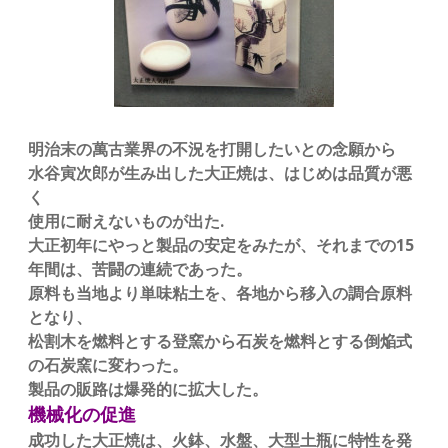
明治末の萬古業界の不況を打開したいとの念願から
水谷寅次郎が生み出した大正焼は、はじめは品質が悪
く
使用に耐えないものが出た.
大正初年にやっと製品の安定をみたが、それまでの15
年間は、苦闘の連続であった。
原料も当地より単味粘土を、各地から移入の調合原料
となり、
松割木を燃料とする登窯から石炭を燃料とする倒焔式
の石炭窯に変わった。
製品の販路は爆発的に拡大した。
機械化の促進
成功した大正焼は、火鉢、水盤、大型土瓶に特性を発