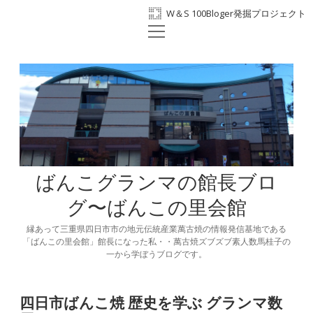
W＆S 100Bloger発掘プロジェクト
open
ホーム
menu
プロフィール
BANKO300th
ばんこの里会館
facebook
ばんこグランマの館長ブロ
グ〜ばんこの里会館
縁あって三重県四日市市の地元伝統産業萬古焼の情報発信基地である
「ばんこの里会館」館長になった私・・萬古焼ズブズブ素人数馬桂子の
一から学ぼうブログです。
四日市ばんこ焼 歴史を学ぶ グランマ数