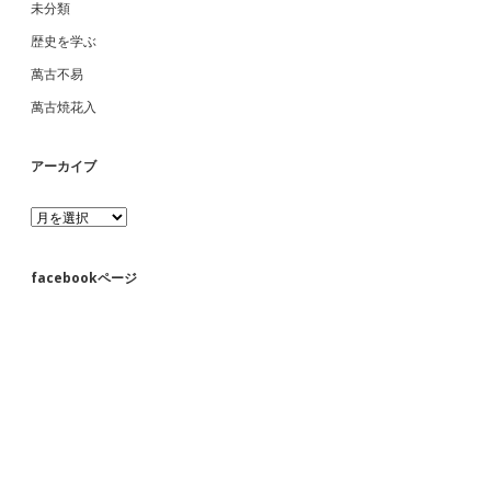
未分類
歴史を学ぶ
萬古不易
萬古焼花入
アーカイブ
ア
ー
カ
イ
facebookページ
ブ