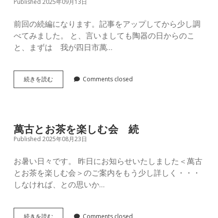
Published 2025年09月13日
前回の続編になります。記事をアップしてから少し調
べてみました。 と、言いましても陶器の日からのこ
と、まずは 我が四日市萬…
調
続きを読む
Comments closed
べ
て
み
ま
し
萬古とお茶を楽しむ会 続
た！
Published 2025年08月23日
お暑い日々です。 昨日にお知らせいたしました＜萬古
とお茶を楽しむ会＞のご案内をもう少し詳しく・・・
しなければ、との思いか…
萬
続きを読む
Comments closed