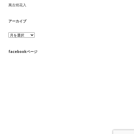
萬古焼花入
アーカイブ
ア
ー
カ
イ
facebookページ
ブ