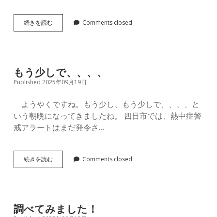
萬
続きを読む
Comments closed
古
焼
史
料
続
もう少しで、、、、
Published 2025年09月19日
ようやくですね。もう少し、もう少しで、、、、と
いう朝晩になってきましたね。 四日市では、熱中症警
戒アラートはまだ発令さ…
も
続きを読む
Comments closed
う
少
し
で、、、、
調べてみました！