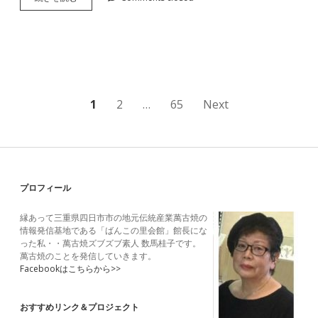
古
と
お
茶
を
楽
し
む
投
1
2
…
65
Next
会
続
稿
の
ペ
Sidebar
プロフィール
ー
縁あって三重県四日市市の地元伝統産業萬古焼の
ジ
情報発信基地である「ばんこの里会館」館長にな
った私・・萬古焼ズブズブ素人 数馬桂子です。
送
萬古焼のことを発信していきます。
Facebookはこちらから>>
り
おすすめリンク＆プロジェクト