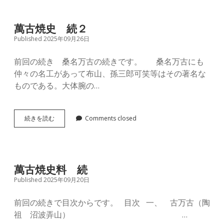
萬古焼史 続２
Published 2025年09月26日
前回の続き 桑名万古の続きです。 桑名万古にも
仲々の名工があって布山、孫三郎可笑等はその著名な
ものである。大体腕の…
萬
続きを読む
Comments closed
古
焼
史
続
２
萬古焼史料 続
Published 2025年09月20日
前回の続きで目次からです。 目次 一、 古万古（陶
祖 沼波弄山） …