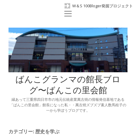
W＆S 100Bloger発掘プロジェクト
open
ホーム
menu
プロフィール
BANKO300th
ばんこの里会館
facebook
ばんこグランマの館長ブロ
グ〜ばんこの里会館
縁あって三重県四日市市の地元伝統産業萬古焼の情報発信基地である
「ばんこの里会館」館長になった私・・萬古焼ズブズブ素人数馬桂子の
一から学ぼうブログです。
カテゴリー:
歴史を学ぶ