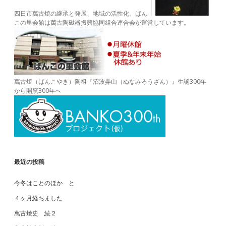
四日市萬古焼の継承と発展、地域の活性化。ばん
この里会館は萬古陶磁器振興協同組合連合会が運営しています。
萬古焼（ばんこやき）陶祖『沼波弄山（ぬなみろうざん）』生誕300年
から開窯300年へ
最近の投稿
今冬はことのほか と
４ヶ月経ちました
萬古焼史 続２