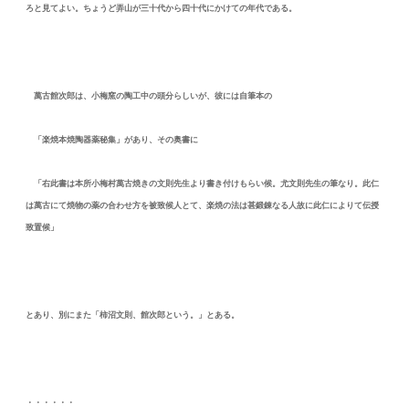
ろと見てよい。ちょうど弄山が三十代から四十代にかけての年代である。
萬古館次郎は、小梅窯の陶工中の頭分らしいが、彼には自筆本の
「楽焼本焼陶器薬秘集」があり、その奥書に
「右此書は本所小梅村萬古焼きの文則先生より書き付けもらい候。尤文則先生の筆なり。此仁
は萬古にて焼物の薬の合わせ方を被致候人とて、楽焼の法は甚鍛錬なる人故に此仁によりて伝授
致置候」
とあり、別にまた「柿沼文則、館次郎という。」とある。
・・・・・・