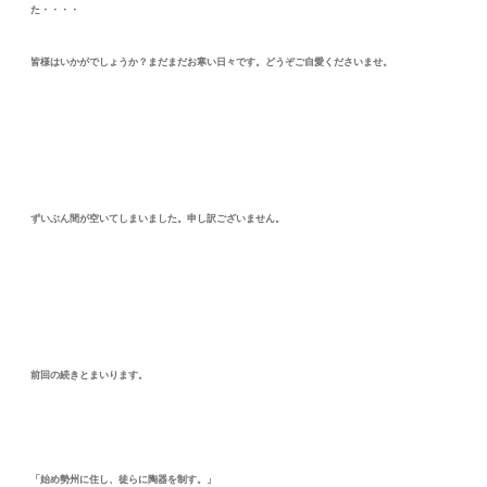
た・・・・
皆様はいかがでしょうか？まだまだお寒い日々です。どうぞご自愛くださいませ。
ずいぶん間が空いてしまいました。申し訳ございません。
前回の続きとまいります。
「始め勢州に住し、徒らに陶器を制す。」