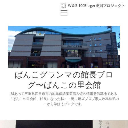
W＆S 100Bloger発掘プロジェクト
open
ホーム
menu
プロフィール
BANKO300th
ばんこの里会館
facebook
ばんこグランマの館長ブロ
グ〜ばんこの里会館
縁あって三重県四日市市の地元伝統産業萬古焼の情報発信基地である
「ばんこの里会館」館長になった私・・萬古焼ズブズブ素人数馬桂子の
一から学ぼうブログです。