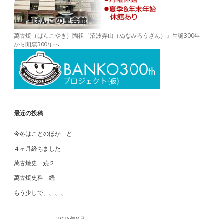
萬古焼（ばんこやき）陶祖『沼波弄山（ぬなみろうざん）』生誕300年
から開窯300年へ
最近の投稿
今冬はことのほか と
４ヶ月経ちました
萬古焼史 続２
萬古焼史料 続
もう少しで、、、、
2026年8月