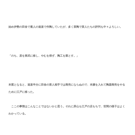
始め伊勢の田舎で素人の道楽で作陶していたが、多く茶陶で茶人たちの評判も中々よろしい。
「のち、居を東武に移し、やむを得ず、陶工を業とす。」
本窯となると、道楽半分に田舎の茶人相手では商売にならぬので、本腰を入れて陶器商売をやる
ために江戸に移った。
ここの事情はこんなことではないかと思う。それに弄山も江戸の店もちで、世間の様子はよく
わかっている。