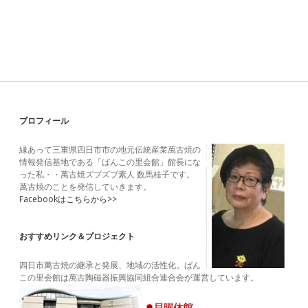
Sidebar
プロフィール
縁あって三重県四日市市の地元伝統産業萬古焼の
情報発信基地である「ばんこの里会館」館長にな
った私・・萬古焼ズブズブ素人 数馬桂子です。
萬古焼のことを発信していきます。
Facebookはこちらから>>
おすすめリンク＆プロジェクト
四日市萬古焼の継承と発展、地域の活性化。ばん
この里会館は萬古陶磁器振興協同組合連合会が運営しています。