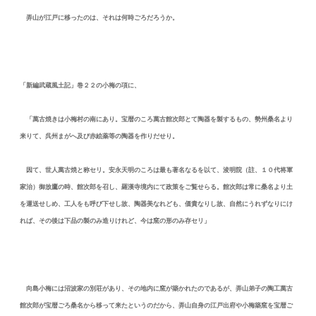
弄山が江戸に移ったのは、それは何時ごろだろうか。
「新編武蔵風土記」巻２２の小梅の項に、
「萬古焼きは小梅村の南にあり。宝暦のころ萬古館次郎とて陶器を製するもの、勢州桑名より
来りて、呉州まがへ及び赤絵薬等の陶器を作りだせり。
因て、世人萬古焼と称セリ。安永天明のころは最も著名なるを以て、浚明院（註、１０代将軍
家治）御放鷹の時、館次郎を召し、羅漢寺境内にて政策をご覧せらる。館次郎は常に桑名より土
を運送せしめ、工人をも呼び下せし故、陶器美なれども、価貴なりし故、自然にうれずなりにけ
れば、その後は下品の製のみ造りけれど、今は窯の形のみ存セリ」
向島小梅には沼波家の別荘があり、その地内に窯が築かれたのであるが、弄山弟子の陶工萬古
館次郎が宝暦ごろ桑名から移って来たというのだから、弄山自身の江戸出府や小梅築窯を宝暦ご