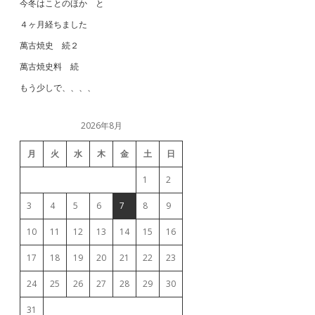
今冬はことのほか と
４ヶ月経ちました
萬古焼史 続２
萬古焼史料 続
もう少しで、、、、
2026年8月
月
火
水
木
金
土
日
1
2
3
4
5
6
7
8
9
10
11
12
13
14
15
16
17
18
19
20
21
22
23
24
25
26
27
28
29
30
31