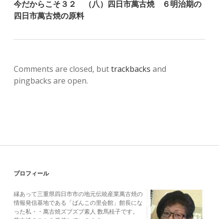
今だからこそ３２ （八）四日市萬古焼 ６明治期の
四日市萬古焼の原料
Comments are closed, but
trackbacks
and
pingbacks are open.
Sidebar
プロフィール
縁あって三重県四日市市の地元伝統産業萬古焼の
情報発信基地である「ばんこの里会館」館長にな
った私・・萬古焼ズブズブ素人 数馬桂子です。