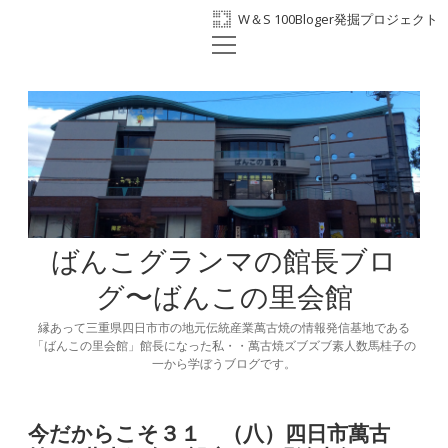
W＆S 100Bloger発掘プロジェクト
open
ホーム
menu
プロフィール
BANKO300th
ばんこの里会館
facebook
ばんこグランマの館長ブロ
グ〜ばんこの里会館
縁あって三重県四日市市の地元伝統産業萬古焼の情報発信基地である
「ばんこの里会館」館長になった私・・萬古焼ズブズブ素人数馬桂子の
一から学ぼうブログです。
今だからこそ３１ （八）四日市萬古