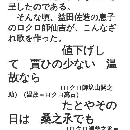
呈したのである。
そんな頃、益田佐造の息子
のロクロ師仙吉が、こんなざ
れ歌を作った。
値下げし
て 賈ひの少ない 温
故なら
（ロクロ師圦山開之
助）（温故＝ロクロ萬古）
たとやその
日は 桑之氶でも
（ロクロ師桑之氶＝