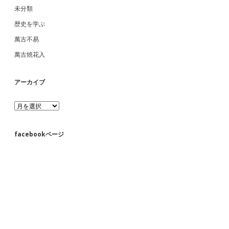
未分類
歴史を学ぶ
萬古不易
萬古焼花入
アーカイブ
ア
ー
カ
イ
facebookページ
ブ