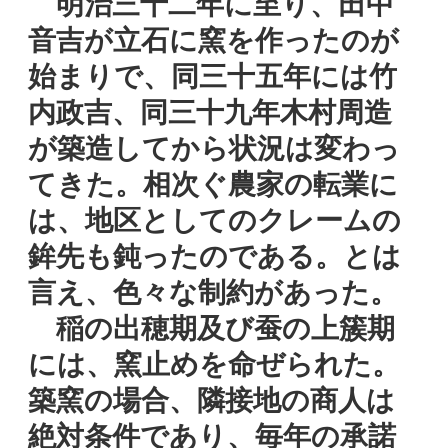
明治三十二年に至り、田中
音吉が立石に窯を作ったのが
始まりで、同三十五年には竹
内政吉、同三十九年木村周造
が築造してから状況は変わっ
てきた。相次ぐ農家の転業に
は、地区としてのクレームの
鉾先も鈍ったのである。とは
言え、色々な制約があった。
稲の出穂期及び蚕の上簇期
には、窯止めを命ぜられた。
築窯の場合、隣接地の商人は
絶対条件であり、毎年の承諾