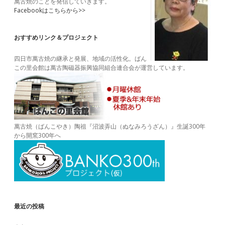
萬古焼のことを発信していきます。
Facebookはこちらから>>
おすすめリンク＆プロジェクト
四日市萬古焼の継承と発展、地域の活性化。ばん
この里会館は萬古陶磁器振興協同組合連合会が運営しています。
萬古焼（ばんこやき）陶祖『沼波弄山（ぬなみろうざん）』生誕300年
から開窯300年へ
最近の投稿