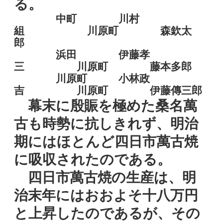
る。
中町 川村
組 川原町 森欽太
郎
浜田 伊藤孝
三 川原町 藤本多郎
川原町 小林政
吉 川原町 伊藤傳三郎
幕末に殷賑を極めた桑名萬
古も時勢に抗しきれず、明治
期にはほとんど四日市萬古焼
に吸収されたのである。
四日市萬古焼の生産は、明
治末年にはおおよそ十八万円
と上昇したのであるが、その