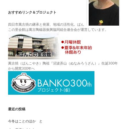
おすすめリンク＆プロジェクト
四日市萬古焼の継承と発展、地域の活性化。ばん
この里会館は萬古陶磁器振興協同組合連合会が運営しています。
萬古焼（ばんこやき）陶祖『沼波弄山（ぬなみろうざん）』生誕300年
から開窯300年へ
最近の投稿
今冬はことのほか と