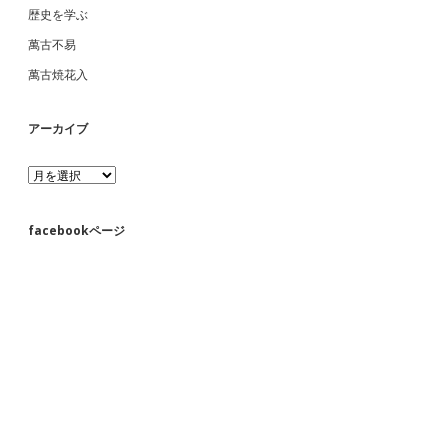
歴史を学ぶ
萬古不易
萬古焼花入
アーカイブ
ア
ー
カ
イ
facebookページ
ブ