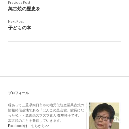
Previous Post
萬古焼の歴史を
Next Post
子どもの本
Sidebar
プロフィール
縁あって三重県四日市市の地元伝統産業萬古焼の
情報発信基地である「ばんこの里会館」館長にな
った私・・萬古焼ズブズブ素人 数馬桂子です。
萬古焼のことを発信していきます。
Facebookはこちらから>>