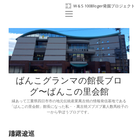
W＆S 100Bloger発掘プロジェクト
open
ホーム
menu
プロフィール
BANKO300th
ばんこの里会館
facebook
ばんこグランマの館長ブロ
グ〜ばんこの里会館
縁あって三重県四日市市の地元伝統産業萬古焼の情報発信基地である
「ばんこの里会館」館長になった私・・萬古焼ズブズブ素人数馬桂子の
一から学ぼうブログです。
躊躇逡巡