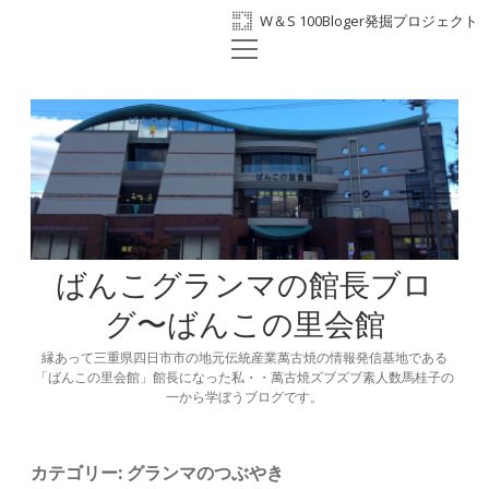
W＆S 100Bloger発掘プロジェクト
open
ホーム
menu
プロフィール
BANKO300th
ばんこの里会館
facebook
ばんこグランマの館長ブロ
グ〜ばんこの里会館
縁あって三重県四日市市の地元伝統産業萬古焼の情報発信基地である
「ばんこの里会館」館長になった私・・萬古焼ズブズブ素人数馬桂子の
一から学ぼうブログです。
カテゴリー:
グランマのつぶやき