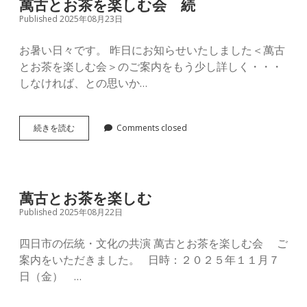
萬古とお茶を楽しむ会 続
Published 2025年08月23日
お暑い日々です。 昨日にお知らせいたしました＜萬古
とお茶を楽しむ会＞のご案内をもう少し詳しく・・・
しなければ、との思いか…
萬
続きを読む
Comments closed
古
と
お
茶
を
萬古とお茶を楽しむ
楽
Published 2025年08月22日
し
む
会
四日市の伝統・文化の共演 萬古とお茶を楽しむ会 ご
続
案内をいただきました。 日時：２０２５年１１月７
日（金） …