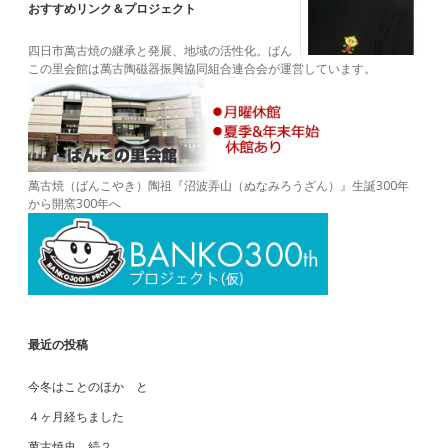
おすすめリンク＆プロジェクト
四日市萬古焼の継承と発展、地域の活性化。ばん
この里会館は萬古陶磁器振興協同組合連合会が運営しています。
萬古焼（ばんこやき）陶祖『沼波弄山（ぬなみろうざん）』生誕300年
から開窯300年へ
最近の投稿
今冬はことのほか と
４ヶ月経ちました
萬古焼史 続２