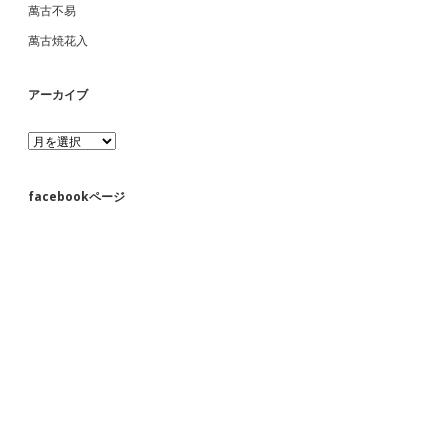
萬古不易
萬古焼花入
アーカイブ
ア
ー
カ
イ
facebookページ
ブ