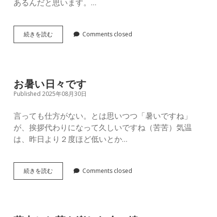
あるんだと思います。…
陶
続きを読む
Comments closed
器
の
日
っ
て
お暑い日々です
ご
Published 2025年08月30日
存
知
で
言っても仕方がない。とは思いつつ「暑いですね」
す
が、挨拶代わりになって久しいですね（苦苦）気温
か
は、昨日より２度ほど低いとか…
お
続きを読む
Comments closed
暑
い
日々
で
す