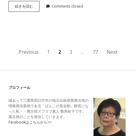
萬
続きを読む
Comments closed
古
と
お
茶
を
楽
し
む
投
Previous
1
2
3
…
77
Next
稿
の
ペ
Sidebar
プロフィール
ー
縁あって三重県四日市市の地元伝統産業萬古焼の
ジ
情報発信基地である「ばんこの里会館」館長にな
った私・・萬古焼ズブズブ素人 数馬桂子です。
送
萬古焼のことを発信していきます。
Facebookはこちらから>>
り