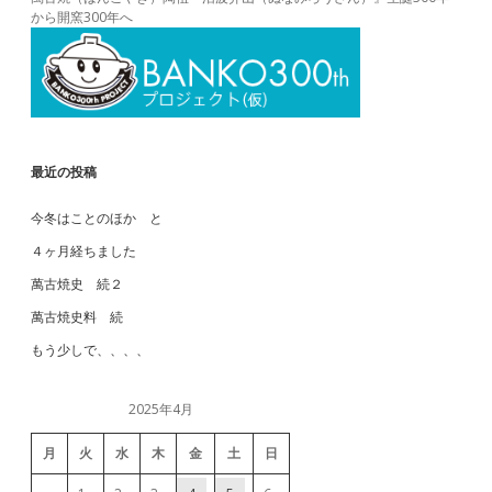
から開窯300年へ
最近の投稿
今冬はことのほか と
４ヶ月経ちました
萬古焼史 続２
萬古焼史料 続
もう少しで、、、、
2025年4月
月
火
水
木
金
土
日