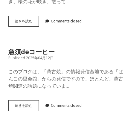
き、桜の花が咲き、散って…
滅
続きを読む
Comments closed
多
に
な
い！！
急須deコーヒー
Published 2025年04月12日
このブログは、「萬古焼」の情報発信基地である「ば
んこの里会館」からの発信ですので、ほとんど、萬古
焼関連の話題になっていま…
急
続きを読む
Comments closed
須
de
コ
ー
ヒ