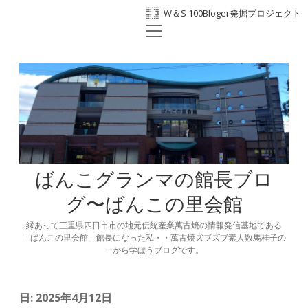
W＆S 100Bloger発掘プロジェクト
open
ホーム
menu
プロフィール
BANKO300th
ばんこの里会館
facebook
ばんこグランマの館長ブロ
グ〜ばんこの里会館
縁あって三重県四日市市の地元伝統産業萬古焼の情報発信基地である
「ばんこの里会館」館長になった私・・萬古焼ズブズブ素人数馬桂子の
一から学ぼうブログです。
日:
2025年4月12日