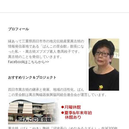
ー
Sidebar
プロフィール
縁あって三重県四日市市の地元伝統産業萬古焼の
情報発信基地である「ばんこの里会館」館長にな
った私・・萬古焼ズブズブ素人 数馬桂子です。
萬古焼のことを発信していきます。
Facebookはこちらから>>
おすすめリンク＆プロジェクト
四日市萬古焼の継承と発展、地域の活性化。ばん
この里会館は萬古陶磁器振興協同組合連合会が運営しています。
萬古焼（ばんこやき）陶祖『沼波弄山（ぬなみろうざん）』生誕300年