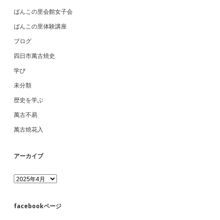
ばんこの里会館女子会
ばんこの里体験講座
ブログ
四日市萬古焼史
学び
未分類
歴史を学ぶ
萬古不易
萬古焼花入
アーカイブ
ア
ー
カ
イ
facebookページ
ブ