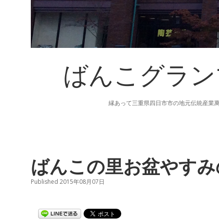
ばんこグラン
縁あって三重県四日市市の地元伝統産業
ばんこの里お盆やすみ
Published 2015年08月07日