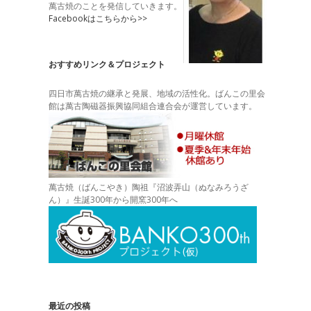
萬古焼のことを発信していきます。
Facebookはこちらから>>
おすすめリンク＆プロジェクト
四日市萬古焼の継承と発展、地域の活性化。ばんこの里会
館は萬古陶磁器振興協同組合連合会が運営しています。
萬古焼（ばんこやき）陶祖『沼波弄山（ぬなみろうざ
ん）』生誕300年から開窯300年へ
最近の投稿