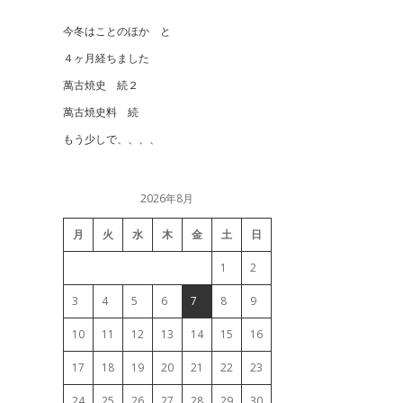
今冬はことのほか と
４ヶ月経ちました
萬古焼史 続２
萬古焼史料 続
もう少しで、、、、
2026年8月
月
火
水
木
金
土
日
1
2
3
4
5
6
7
8
9
10
11
12
13
14
15
16
17
18
19
20
21
22
23
24
25
26
27
28
29
30