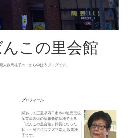
ばんこの里会館
素人数馬桂子の一から学ぼうブログです。
Sidebar
プロフィール
縁あって三重県四日市市の地元伝統
産業萬古焼の情報発信基地である
「ばんこの里会館」館長になった
私・・萬古焼ズブズブ素人 数馬桂
子です。