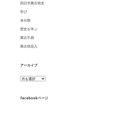
四日市萬古焼史
学び
未分類
歴史を学ぶ
萬古不易
萬古焼花入
アーカイブ
ア
ー
カ
イ
ブ
facebookページ