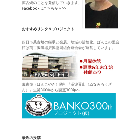
萬古焼のことを発信していきます。
Facebookはこちらから>>
おすすめリンク＆プロジェクト
四日市萬古焼の継承と発展、地域の活性化。ばんこの里会
館は萬古陶磁器振興協同組合連合会が運営しています。
萬古焼（ばんこやき）陶祖『沼波弄山（ぬなみろうざ
ん）』生誕300年から開窯300年へ
最近の投稿