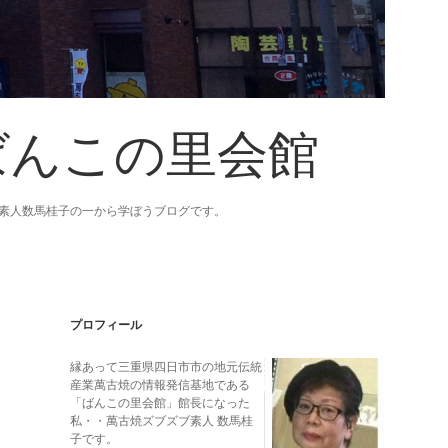
ばんこの里会館
素人数馬桂子の一から学ぼうブログです。
Sidebar
プロフィール
縁あって三重県四日市市の地元伝統
産業萬古焼の情報発信基地である
「ばんこの里会館」館長になった
私・・萬古焼ズブズブ素人 数馬桂
子です。