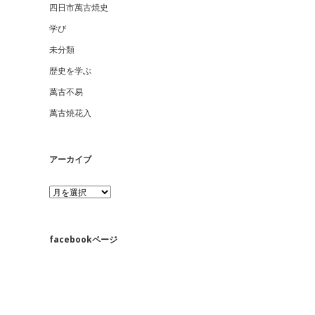
四日市萬古焼史
学び
未分類
歴史を学ぶ
萬古不易
萬古焼花入
アーカイブ
ア
ー
カ
イ
ブ
facebookページ