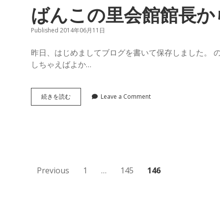
グ〜
す
ばんこの里会館館長か
が
ば
情
報
Published 2014年06月11日
を！
ん
昨日、はじめましてブログを書いて保存しました。 
しちゃえばよか…
こ
の
ば
続きを読む
Leave a Comment
ん
里
こ
の
里
会
会
館
館
館
長
投
Previous
1
…
145
146
か
Posts
ら
稿
お
知
の
ら
せ