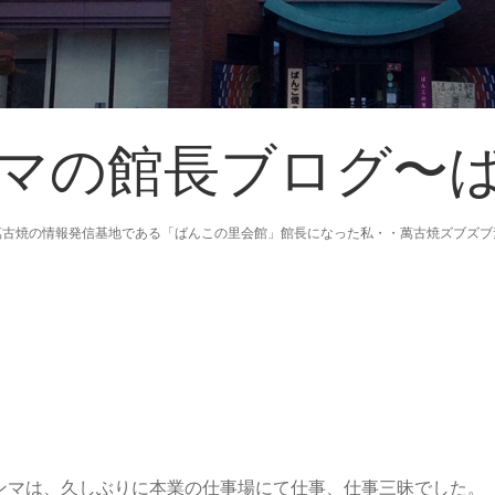
マの館長ブログ〜
萬古焼の情報発信基地である「ばんこの里会館」館長になった私・・萬古焼ズブズブ
ランマは、久しぶりに本業の仕事場にて仕事、仕事三昧でした。