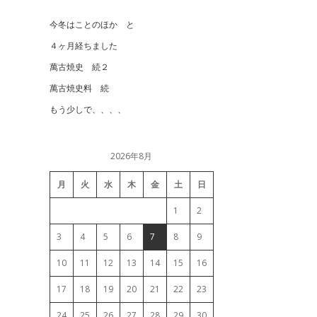
今冬はことのほか と
４ヶ月経ちました
萬古焼史 続２
萬古焼史料 続
もう少しで、、、、
2026年8月
月
火
水
木
金
土
日
1
2
3
4
5
6
7
8
9
10
11
12
13
14
15
16
17
18
19
20
21
22
23
24
25
26
27
28
29
30