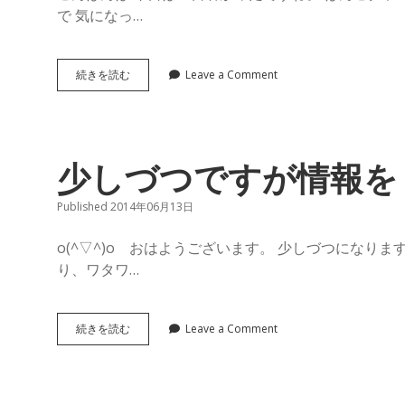
グ
で 気になっ…
ラ
学
続きを読む
Leave a Comment
び
ン
ま
す
ー
マ
1
少しづつですが情報を
の
Published 2014年06月13日
館
o(^▽^)o おはようございます。 少しづつになり
り、ワタワ…
長
ブ
少
続きを読む
Leave a Comment
し
ロ
づ
つ
で