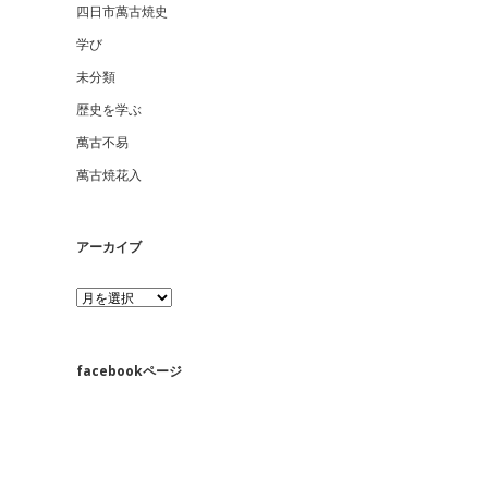
四日市萬古焼史
学び
未分類
歴史を学ぶ
萬古不易
萬古焼花入
アーカイブ
ア
ー
カ
イ
ブ
facebookページ