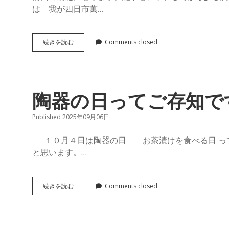
グ
は 我が四日市萬…
ラ
調
続きを読む
Comments closed
べ
ン
て
み
ま
マ
し
陶器の日ってご存知で
た！
の
Published 2025年09月06日
館
１０月４日は陶器の日 お茶漬けを食べる日 って
と思います。…
長
ブ
陶
続きを読む
Comments closed
器
ロ
の
日
っ