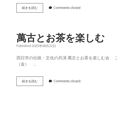
萬
続きを読む
Comments closed
古
と
お
茶
を
萬古とお茶を楽しむ
楽
し
む
Published 2025年08月22日
会
続
四日市の伝統・文化の共演 萬古とお茶を楽しむ会 
（金） …
萬
続きを読む
Comments closed
古
と
お
茶
を
楽
し