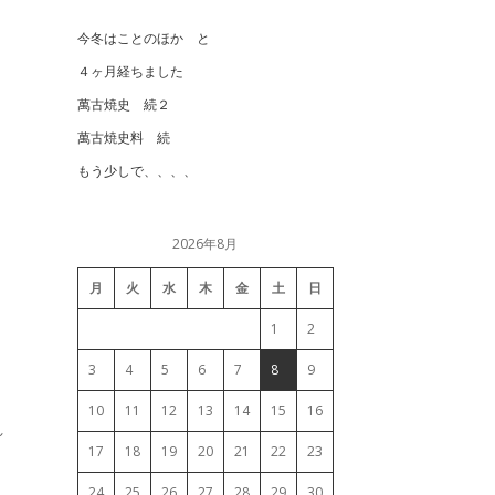
今冬はことのほか と
４ヶ月経ちました
萬古焼史 続２
萬古焼史料 続
もう少しで、、、、
2026年8月
月
火
水
木
金
土
日
1
2
3
4
5
6
7
8
9
10
11
12
13
14
15
16
れ
17
18
19
20
21
22
23
24
25
26
27
28
29
30