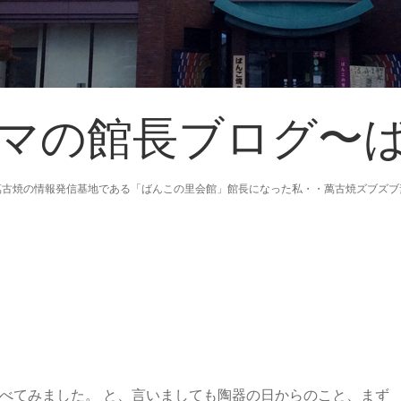
マの館長ブログ〜
萬古焼の情報発信基地である「ばんこの里会館」館長になった私・・萬古焼ズブズブ
べてみました。 と、言いましても陶器の日からのこと、まず