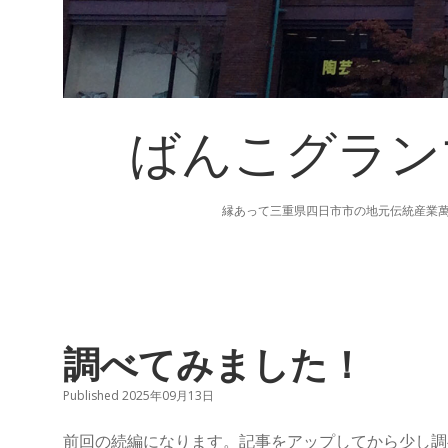
ばんこグラン
縁あって三重県四日市市の地元伝統産業
ば
調べてみました！
ん
Published 2025年09月13日
こ
前回の続編になります。記事をアップしてから少し調