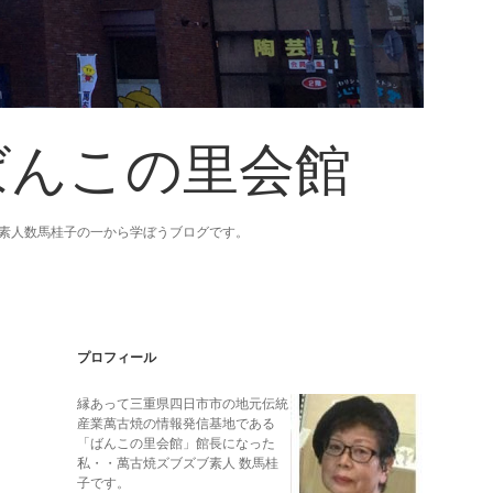
ばんこの里会館
素人数馬桂子の一から学ぼうブログです。
Sidebar
プロフィール
縁あって三重県四日市市の地元伝統
産業萬古焼の情報発信基地である
「ばんこの里会館」館長になった
私・・萬古焼ズブズブ素人 数馬桂
子です。