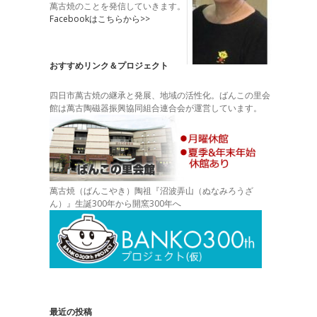
萬古焼のことを発信していきます。
Facebookはこちらから>>
おすすめリンク＆プロジェクト
四日市萬古焼の継承と発展、地域の活性化。ばんこの里会
館は萬古陶磁器振興協同組合連合会が運営しています。
萬古焼（ばんこやき）陶祖『沼波弄山（ぬなみろうざ
ん）』生誕300年から開窯300年へ
最近の投稿