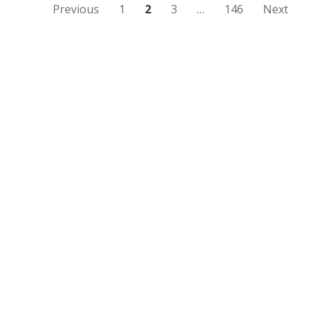
む
投
Previous
1
2
3
…
146
Next
稿
の
ペ
ー
ジ
送
り