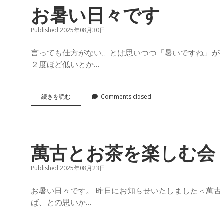
グ〜
て
お暑い日々です
ご
ば
存
知
Published 2025年08月30日
で
ん
す
言っても仕方がない。とは思いつつ「暑いですね」が
か
２度ほど低いとか…
こ
の
お
続きを読む
Comments closed
暑
里
い
日々
で
会
す
萬古とお茶を楽しむ会
館
Published 2025年08月23日
Posts
お暑い日々です。 昨日にお知らせいたしました＜萬
ば、との思いか…